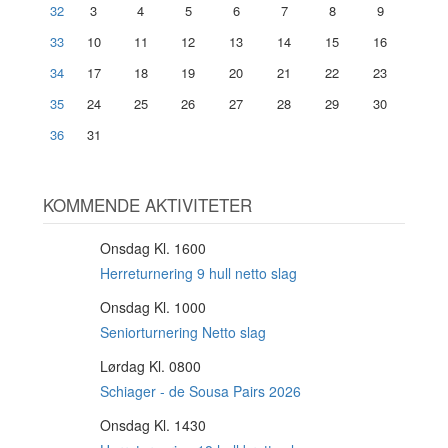
32
3
4
5
6
7
8
9
33
10
11
12
13
14
15
16
34
17
18
19
20
21
22
23
35
24
25
26
27
28
29
30
36
31
KOMMENDE AKTIVITETER
Onsdag Kl. 1600
12
AUG
Herreturnering 9 hull netto slag
Onsdag Kl. 1000
12
AUG
Seniorturnering Netto slag
Lørdag Kl. 0800
15
AUG
Schiager - de Sousa Pairs 2026
Onsdag Kl. 1430
19