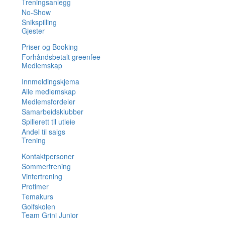
Treningsanlegg
No-Show
Snikspilling
Gjester
Priser og Booking
Forhåndsbetalt greenfee
Medlemskap
Innmeldingskjema
Alle medlemskap
Medlemsfordeler
Samarbeidsklubber
Spillerett til utleie
Andel til salgs
Trening
Kontaktpersoner
Sommertrening
Vintertrening
Protimer
Temakurs
Golfskolen
Team Grini Junior