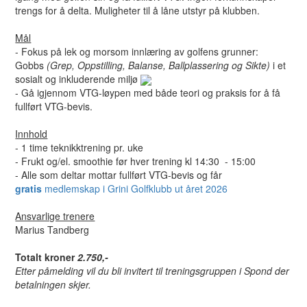
trengs for å delta. Muligheter til å låne utstyr på klubben.
Mål
- Fokus på lek og morsom innlæring av golfens grunner:
Gobbs
(Grep, Oppstilling, Balanse, Ballplassering og Sikte)
i et
sosialt og inkluderende miljø
- Gå igjennom VTG-løypen med både teori og praksis for å få
fullført VTG-bevis.
Innhold
- 1 time teknikktrening pr. uke
- Frukt og/el. smoothie før hver trening kl 14:30 - 15:00
- Alle som deltar mottar fullført VTG-bevis og får
gratis
medlemskap i Grini Golfklubb ut året 2026
Ansvarlige trenere
Marius Tandberg
Totalt kroner
2.750,-
Etter påmelding vil du bli invitert til treningsgruppen i Spond der
betalningen skjer.