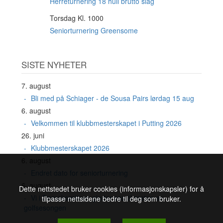
AUG
Herreturnering 18 hull brutto slag
Torsdag Kl. 1000
20
AUG
Seniorturnering Greensome
SISTE NYHETER
7. august
Bli med på Schiager - de Sousa Pairs lørdag 15 aug
6. august
Velkommen til klubbmesterskapet i Putting 2026
26. juni
Klubbmesterskapet 2026
6. august
Endret dato for seniorturnering
6. august
Dette nettstedet bruker cookies (informasjonskapsler) for å
Vi i Damekomiteen gleder oss til resten av
tilpasse nettsidene bedre til deg som bruker.
golfsesongen