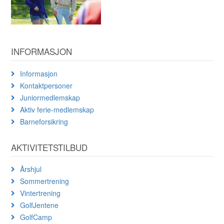
INFORMASJON
Informasjon
Kontaktpersoner
Juniormedlemskap
Aktiv ferie-medlemskap
Barneforsikring
AKTIVITETSTILBUD
Årshjul
Sommertrening
Vintertrening
GolfJentene
GolfCamp