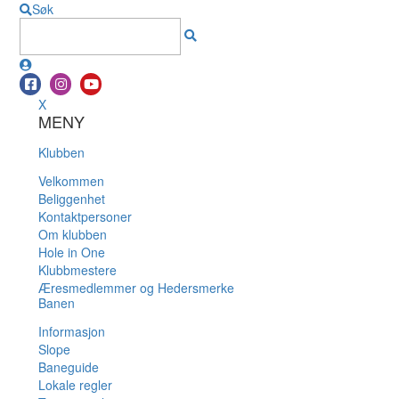
Søk
X
MENY
Klubben
Velkommen
Beliggenhet
Kontaktpersoner
Om klubben
Hole in One
Klubbmestere
Æresmedlemmer og Hedersmerke
Banen
Informasjon
Slope
Baneguide
Lokale regler