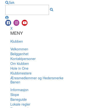
Søk
X
MENY
Klubben
Velkommen
Beliggenhet
Kontaktpersoner
Om klubben
Hole in One
Klubbmestere
Æresmedlemmer og Hedersmerke
Banen
Informasjon
Slope
Baneguide
Lokale regler