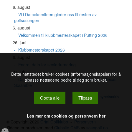
6. august
Vi i Damekomiteen gleder oss til resten av
golfsesongen
6. august
Velkommen til klubbmesterskapet i Putting 2026
26. juni
Klubbmesterskapet 2026
6. august
Endret dato for seniorturnering
27. juli
Dette nettstedet bruker cookies (informasjonskapsler) for å
Damegruppen er i gang fra tirsdag 4. august - Texas
tilpasse nettsidene bedre til deg som bruker.
Scramble
Se nyhetsarkiv
Godta alle
Tilpass
Les mer om cookies og personvern her
© Copyright 2026
Grini Golfklubb
-
Personvern
Sidene er produsert med
Clubsite CMS
av
scangolf.no