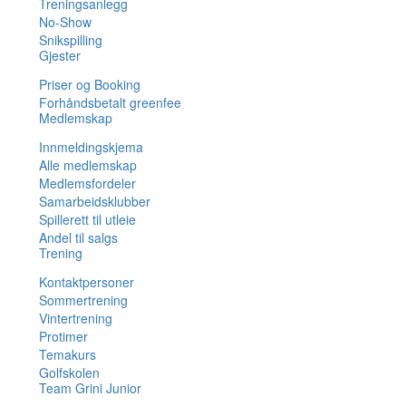
Treningsanlegg
No-Show
Snikspilling
Gjester
Priser og Booking
Forhåndsbetalt greenfee
Medlemskap
Innmeldingskjema
Alle medlemskap
Medlemsfordeler
Samarbeidsklubber
Spillerett til utleie
Andel til salgs
Trening
Kontaktpersoner
Sommertrening
Vintertrening
Protimer
Temakurs
Golfskolen
Team Grini Junior