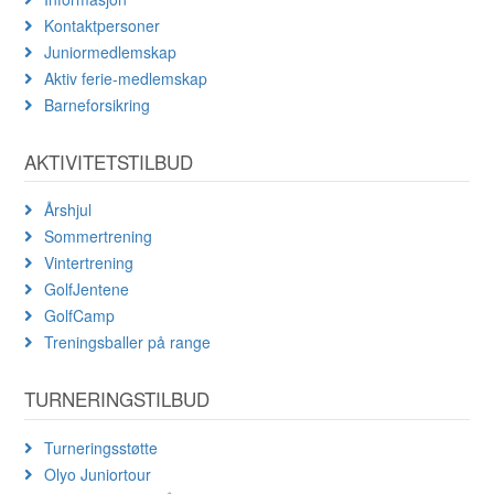
Kontaktpersoner
Juniormedlemskap
Aktiv ferie-medlemskap
Barneforsikring
AKTIVITETSTILBUD
Årshjul
Sommertrening
Vintertrening
GolfJentene
GolfCamp
Treningsballer på range
TURNERINGSTILBUD
Turneringsstøtte
Olyo Juniortour