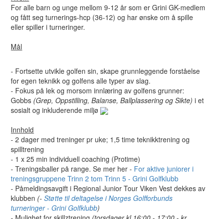
For alle barn og unge mellom 9-12 år som er Grini GK-medlem
og fått seg turnerings-hcp (36-12) og har ønske om å spille
eller spiller i turneringer.
Mål
- Fortsette utvikle golfen sin, skape grunnleggende forståelse
for egen teknikk og golfens alle typer av slag.
- Fokus på lek og morsom innlæring av golfens grunner:
Gobbs
(Grep, Oppstilling, Balanse, Ballplassering og Sikte)
i et
sosialt og inkluderende miljø
Innhold
- 2 dager med treninger pr uke; 1,5 time teknikktrening og
spilltrening
- 1 x 25 min individuell coaching (Protime)
- Treningsballer på range. Se mer her -
For aktive juniorer i
treningsgruppene Trinn 2 tom Trinn 5 - Grini Golfklubb
- Påmeldingsavgift i Regional Junior Tour Viken Vest dekkes av
klubben
(-
Støtte til deltagelse i Norges Golfforbunds
turneringer - Grini Golfklubb
)
- Mulighet for skillztrening
(torsdager kl 16:00 - 17:00 - kr.