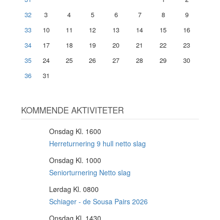
32
3
4
5
6
7
8
9
33
10
11
12
13
14
15
16
34
17
18
19
20
21
22
23
35
24
25
26
27
28
29
30
36
31
KOMMENDE AKTIVITETER
Onsdag Kl. 1600
12
AUG
Herreturnering 9 hull netto slag
Onsdag Kl. 1000
12
AUG
Seniorturnering Netto slag
Lørdag Kl. 0800
15
AUG
Schiager - de Sousa Pairs 2026
Onsdag Kl. 1430
19