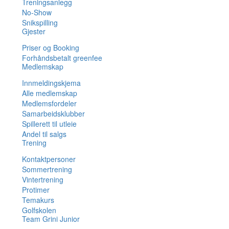
Treningsanlegg
No-Show
Snikspilling
Gjester
Priser og Booking
Forhåndsbetalt greenfee
Medlemskap
Innmeldingskjema
Alle medlemskap
Medlemsfordeler
Samarbeidsklubber
Spillerett til utleie
Andel til salgs
Trening
Kontaktpersoner
Sommertrening
Vintertrening
Protimer
Temakurs
Golfskolen
Team Grini Junior