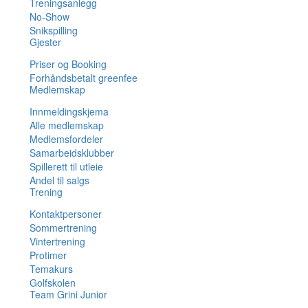
Treningsanlegg
No-Show
Snikspilling
Gjester
Priser og Booking
Forhåndsbetalt greenfee
Medlemskap
Innmeldingskjema
Alle medlemskap
Medlemsfordeler
Samarbeidsklubber
Spillerett til utleie
Andel til salgs
Trening
Kontaktpersoner
Sommertrening
Vintertrening
Protimer
Temakurs
Golfskolen
Team Grini Junior