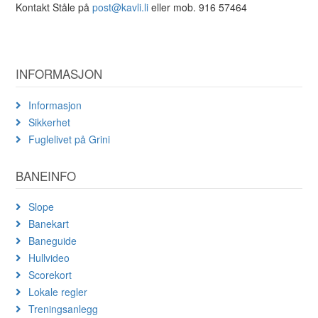
Kontakt Ståle på
post@kavli.li
eller mob. 916 57464
INFORMASJON
Informasjon
Sikkerhet
Fuglelivet på Grini
BANEINFO
Slope
Banekart
Baneguide
Hullvideo
Scorekort
Lokale regler
Treningsanlegg