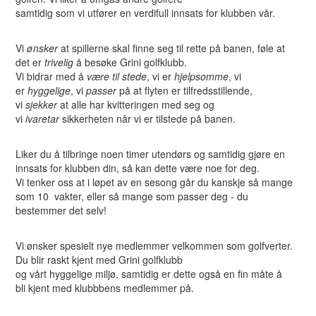
samtidig som vi utfører en verdifull innsats for klubben vår.
Vi
ønsker
at spillerne skal finne seg til rette på banen, føle at
det er
trivelig
å besøke Grini golfklubb.
Vi bidrar med å
være til stede
, vi er
hjelpsomme
, vi
er
hyggelige
, vi
passer
på at flyten er tilfredsstillende,
vi
sjekker
at alle har kvitteringen med seg og
vi
ivaretar
sikkerheten når vi er tilstede på banen.
Liker du å tilbringe noen timer utendørs og samtidig gjøre en
innsats for klubben din, så kan dette være noe for deg.
Vi tenker oss at i løpet av en sesong går du kanskje så mange
som 10 vakter, eller så mange som passer deg - du
bestemmer det selv!
Vi ønsker spesielt nye medlemmer velkommen som golfverter.
Du blir raskt kjent med Grini golfklubb
og vårt hyggelige miljø, samtidig er dette også en fin måte å
bli kjent med klubbbens medlemmer på.