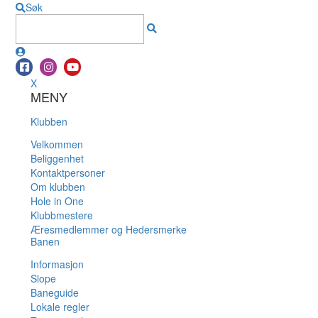
Søk
X
MENY
Klubben
Velkommen
Beliggenhet
Kontaktpersoner
Om klubben
Hole in One
Klubbmestere
Æresmedlemmer og Hedersmerke
Banen
Informasjon
Slope
Baneguide
Lokale regler