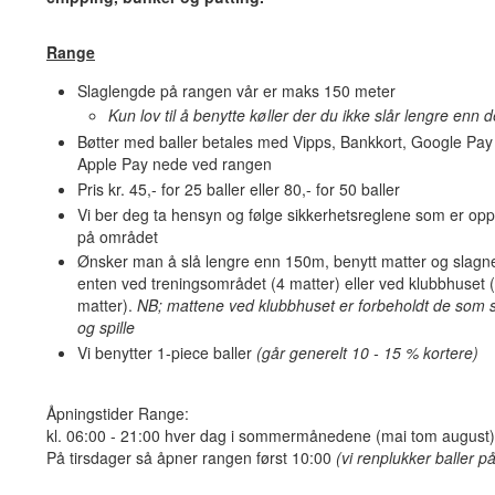
Range
Slaglengde på rangen vår er maks 150 meter
Kun lov til å benytte køller der du ikke slår lengre enn d
Bøtter med baller betales med Vipps, Bankkort, Google Pay 
Apple Pay nede ved rangen
Pris kr. 45,- for 25 baller eller 80,- for 50 baller
Vi ber deg ta hensyn og følge sikkerhetsreglene som er opp
på området
Ønsker man å slå lengre enn 150m, benytt matter og slagne
enten ved treningsområdet (4 matter) eller ved klubbhuset 
matter).
NB; mattene ved klubbhuset er forbeholdt de som s
og spille
Vi benytter 1-piece baller
(går generelt 10 - 15 % kortere)
Åpningstider Range:
kl. 06:00 - 21:00 hver dag i sommermånedene (mai tom august)
På tirsdager så åpner rangen først 10:00
(vi renplukker baller 