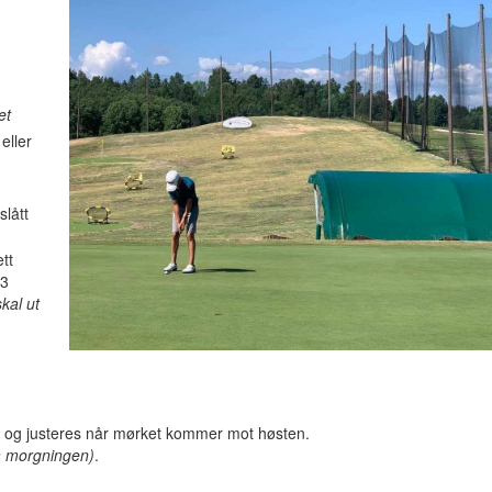
et
eller
slått
tt
(3
kal ut
 og justeres når mørket kommer mot høsten.
på morgningen)
.