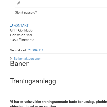
Glemt passord?
KONTAKT
Grini Golfklubb
Griniveien 159
1359 Eiksmarka
Sentralbord
74 999 111
Se kontaktpersoner
Banen
Treningsanlegg
V
i har et velutviklet treningsområde både for utslag, pitchi
chipping, bunker og putting.