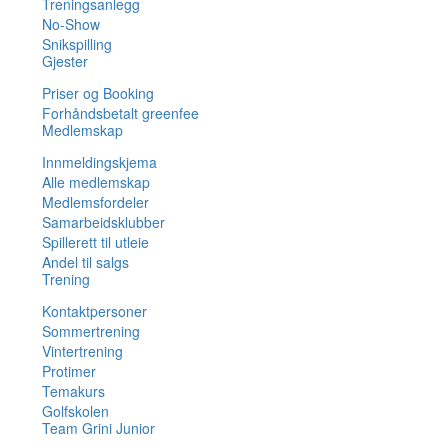
Treningsanlegg
No-Show
Snikspilling
Gjester
Priser og Booking
Forhåndsbetalt greenfee
Medlemskap
Innmeldingskjema
Alle medlemskap
Medlemsfordeler
Samarbeidsklubber
Spillerett til utleie
Andel til salgs
Trening
Kontaktpersoner
Sommertrening
Vintertrening
Protimer
Temakurs
Golfskolen
Team Grini Junior