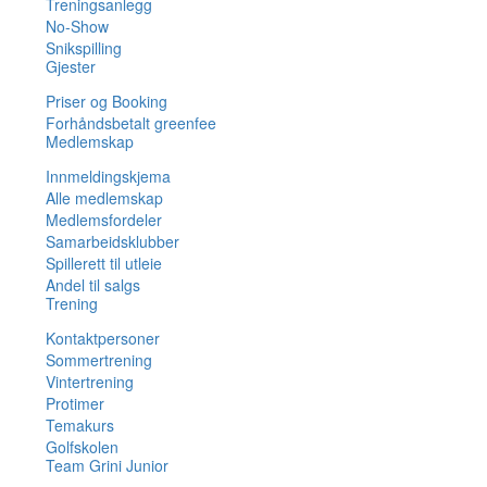
Treningsanlegg
No-Show
Snikspilling
Gjester
Priser og Booking
Forhåndsbetalt greenfee
Medlemskap
Innmeldingskjema
Alle medlemskap
Medlemsfordeler
Samarbeidsklubber
Spillerett til utleie
Andel til salgs
Trening
Kontaktpersoner
Sommertrening
Vintertrening
Protimer
Temakurs
Golfskolen
Team Grini Junior