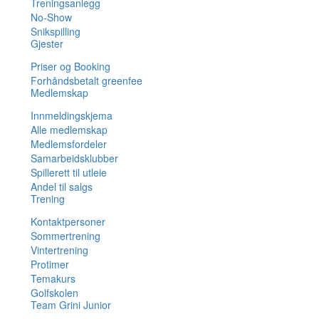
Treningsanlegg
No-Show
Snikspilling
Gjester
Priser og Booking
Forhåndsbetalt greenfee
Medlemskap
Innmeldingskjema
Alle medlemskap
Medlemsfordeler
Samarbeidsklubber
Spillerett til utleie
Andel til salgs
Trening
Kontaktpersoner
Sommertrening
Vintertrening
Protimer
Temakurs
Golfskolen
Team Grini Junior