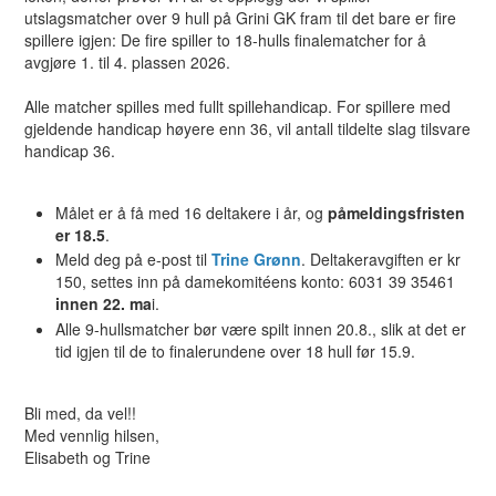
utslagsmatcher over 9 hull på Grini GK fram til det bare er fire
spillere igjen: De fire spiller to 18-hulls finalematcher for å
avgjøre 1. til 4. plassen 2026.
Alle matcher spilles med fullt spillehandicap. For spillere med
gjeldende handicap høyere enn 36, vil antall tildelte slag tilsvare
handicap 36.
Målet er å få med 16 deltakere i år, og
påmeldingsfristen
er 18.5
.
Meld deg på e-post til
Trine Grønn
. Deltakeravgiften er kr
150, settes inn på damekomitéens konto: 6031 39 35461
innen 22. ma
i.
Alle 9-hullsmatcher bør være spilt innen 20.8., slik at det er
tid igjen til de to finalerundene over 18 hull før 15.9.
Bli med, da vel!!
Med vennlig hilsen,
Elisabeth og Trine