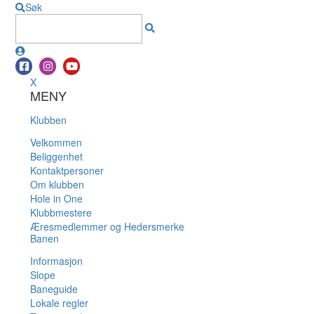
Søk
X
MENY
Klubben
Velkommen
Beliggenhet
Kontaktpersoner
Om klubben
Hole in One
Klubbmestere
Æresmedlemmer og Hedersmerke
Banen
Informasjon
Slope
Baneguide
Lokale regler