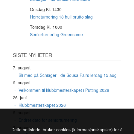
Onsdag Kl. 1430
19
AUG
Herreturnering 18 hull brutto slag
Torsdag Kl. 1000
20
AUG
Seniorturnering Greensome
SISTE NYHETER
7. august
Bli med på Schiager - de Sousa Pairs lørdag 15 aug
6. august
Velkommen til klubbmesterskapet i Putting 2026
26. juni
Klubbmesterskapet 2026
6. august
Endret dato for seniorturnering
6. august
Dette nettstedet bruker cookies (informasjonskapsler) for å