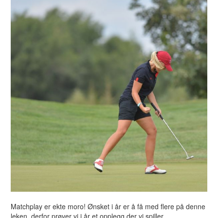
Matchplay er ekte moro! Ønsket i år er å få med flere på denne
leken, derfor prøver vi i år et opplegg der vi spiller