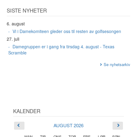
SISTE NYHETER
6. august
Vi i Damekomiteen gleder oss til resten av golfsesongen
27. juli
Damegruppen er i gang fra tirsdag 4. august - Texas
Scramble
Se nyhetsarkiv
KALENDER
AUGUST 2026
MAN
TIR
ONS
TOR
FRE
LØR
SØN