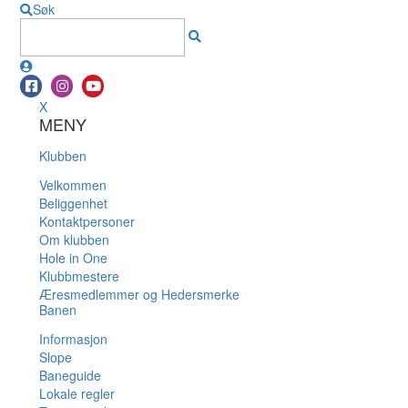
Søk
X
MENY
Klubben
Velkommen
Beliggenhet
Kontaktpersoner
Om klubben
Hole in One
Klubbmestere
Æresmedlemmer og Hedersmerke
Banen
Informasjon
Slope
Baneguide
Lokale regler