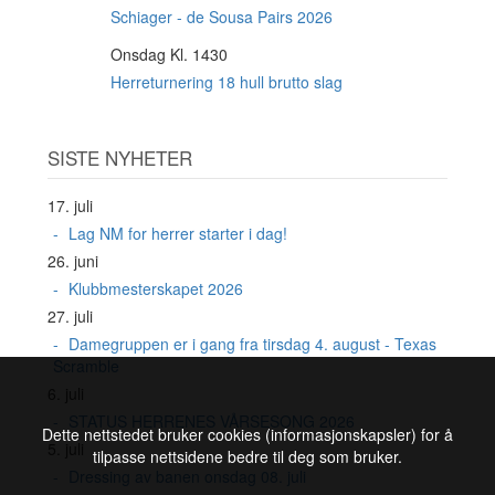
AUG
Schiager - de Sousa Pairs 2026
Onsdag Kl. 1430
19
AUG
Herreturnering 18 hull brutto slag
SISTE NYHETER
17. juli
Lag NM for herrer starter i dag!
26. juni
Klubbmesterskapet 2026
27. juli
Damegruppen er i gang fra tirsdag 4. august - Texas
Scramble
6. juli
STATUS HERRENES VÅRSESONG 2026
Dette nettstedet bruker cookies (informasjonskapsler) for å
5. juli
tilpasse nettsidene bedre til deg som bruker.
Dressing av banen onsdag 08. juli