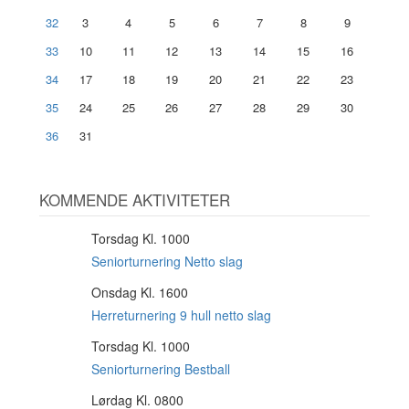
32
3
4
5
6
7
8
9
33
10
11
12
13
14
15
16
34
17
18
19
20
21
22
23
35
24
25
26
27
28
29
30
36
31
KOMMENDE AKTIVITETER
Torsdag Kl. 1000
6
AUG
Seniorturnering Netto slag
Onsdag Kl. 1600
12
AUG
Herreturnering 9 hull netto slag
Torsdag Kl. 1000
13
AUG
Seniorturnering Bestball
Lørdag Kl. 0800
15