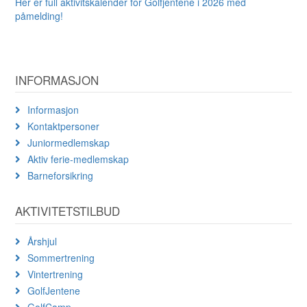
Her er full aktivitskalender for Golfjentene i 2026 med
påmelding!
INFORMASJON
Informasjon
Kontaktpersoner
Juniormedlemskap
Aktiv ferie-medlemskap
Barneforsikring
AKTIVITETSTILBUD
Årshjul
Sommertrening
Vintertrening
GolfJentene
GolfCamp