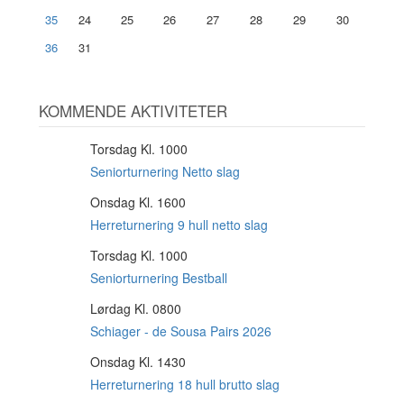
35
24
25
26
27
28
29
30
36
31
KOMMENDE AKTIVITETER
Torsdag Kl. 1000
6
AUG
Seniorturnering Netto slag
Onsdag Kl. 1600
12
AUG
Herreturnering 9 hull netto slag
Torsdag Kl. 1000
13
AUG
Seniorturnering Bestball
Lørdag Kl. 0800
15
AUG
Schiager - de Sousa Pairs 2026
Onsdag Kl. 1430
19
AUG
Herreturnering 18 hull brutto slag