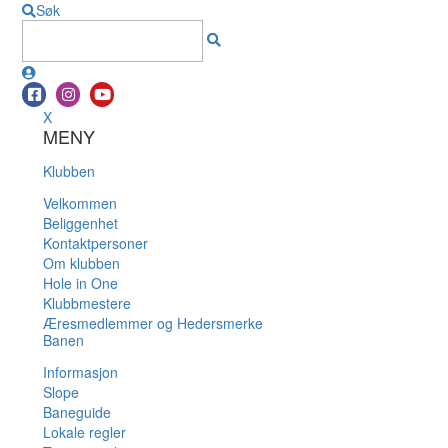
Søk
X
MENY
Klubben
Velkommen
Beliggenhet
Kontaktpersoner
Om klubben
Hole in One
Klubbmestere
Æresmedlemmer og Hedersmerke
Banen
Informasjon
Slope
Baneguide
Lokale regler