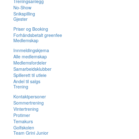
Treningsanlegg
No-Show
Snikspilling
Gjester
Priser og Booking
Forhåndsbetalt greenfee
Medlemskap
Innmeldingskjema
Alle medlemskap
Medlemsfordeler
Samarbeidsklubber
Spillerett til utleie
Andel til salgs
Trening
Kontaktpersoner
Sommertrening
Vintertrening
Protimer
Temakurs
Golfskolen
Team Grini Junior