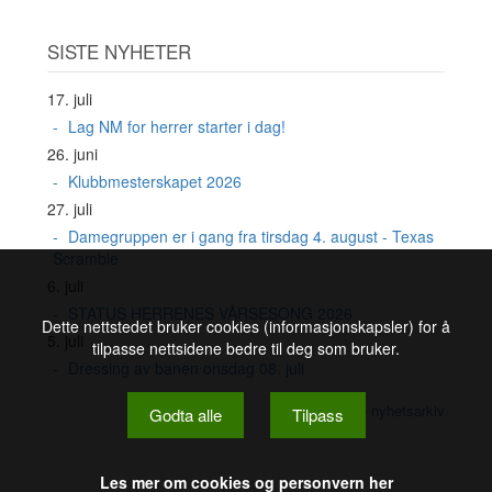
SISTE NYHETER
17. juli
Lag NM for herrer starter i dag!
26. juni
Klubbmesterskapet 2026
27. juli
Damegruppen er i gang fra tirsdag 4. august - Texas
Scramble
6. juli
STATUS HERRENES VÅRSESONG 2026
Dette nettstedet bruker cookies (informasjonskapsler) for å
5. juli
tilpasse nettsidene bedre til deg som bruker.
Dressing av banen onsdag 08. juli
Se nyhetsarkiv
Godta alle
Tilpass
Les mer om cookies og personvern her