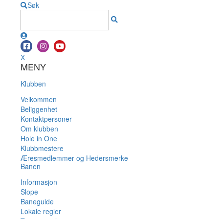
Søk
X
MENY
Klubben
Velkommen
Beliggenhet
Kontaktpersoner
Om klubben
Hole in One
Klubbmestere
Æresmedlemmer og Hedersmerke
Banen
Informasjon
Slope
Baneguide
Lokale regler