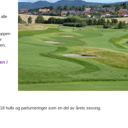
 alle
ruppen
r
en,
en i
 18 hulls og parturneringer som en del av årets sesong.