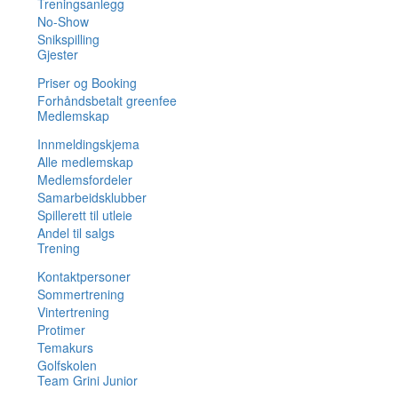
Treningsanlegg
No-Show
Snikspilling
Gjester
Priser og Booking
Forhåndsbetalt greenfee
Medlemskap
Innmeldingskjema
Alle medlemskap
Medlemsfordeler
Samarbeidsklubber
Spillerett til utleie
Andel til salgs
Trening
Kontaktpersoner
Sommertrening
Vintertrening
Protimer
Temakurs
Golfskolen
Team Grini Junior