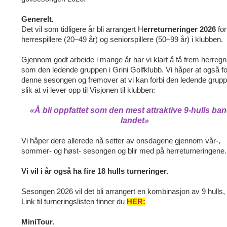
Generelt.
Det vil som tidligere år bli arrangert H
erreturneringer 2026
for
herrespillere (20–49 år) og seniorspillere (50–99 år) i klubben.
Gjennom godt arbeide i mange år har vi klart å få frem herreg
som den ledende gruppen i Grini Golfklubb. Vi håper at også fo
denne sesongen og fremover at vi kan forbi den ledende grupp
slik at vi lever opp til Visjonen til klubben:
«Å bli oppfattet som den mest attraktive 9-hulls ban
landet»
Vi håper dere allerede nå setter av onsdagene gjennom vår-,
sommer- og høst- sesongen og blir med på herreturneringene.
Vi vil i år også ha fire 18 hulls turneringer.
Sesongen 2026 vil det bli arrangert en kombinasjon av 9 hulls,
Link til turneringslisten finner du
HER:
MiniTour.