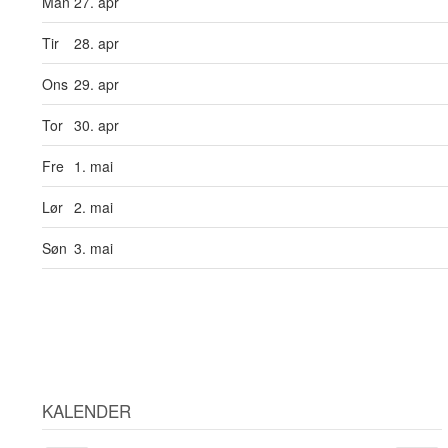
Man
27. apr
Tir
28. apr
Ons
29. apr
Tor
30. apr
Fre
1. mai
Lør
2. mai
Søn
3. mai
KALENDER