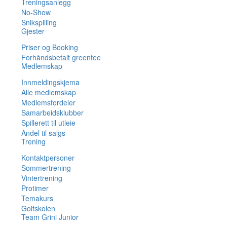
Treningsanlegg
No-Show
Snikspilling
Gjester
Priser og Booking
Forhåndsbetalt greenfee
Medlemskap
Innmeldingskjema
Alle medlemskap
Medlemsfordeler
Samarbeidsklubber
Spillerett til utleie
Andel til salgs
Trening
Kontaktpersoner
Sommertrening
Vintertrening
Protimer
Temakurs
Golfskolen
Team Grini Junior