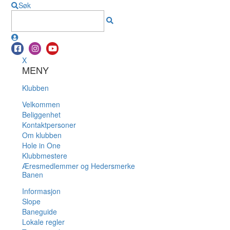
Søk
X
MENY
Klubben
Velkommen
Beliggenhet
Kontaktpersoner
Om klubben
Hole in One
Klubbmestere
Æresmedlemmer og Hedersmerke
Banen
Informasjon
Slope
Baneguide
Lokale regler