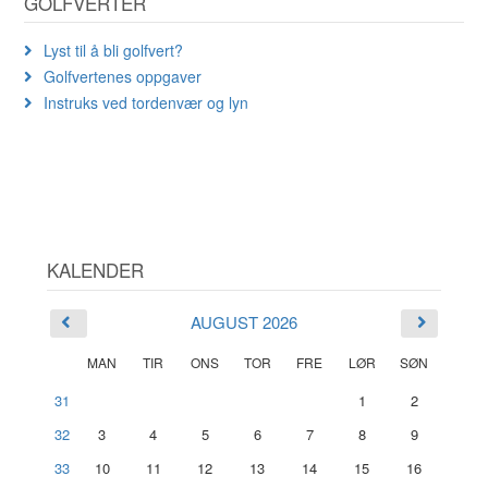
GOLFVERTER
Lyst til å bli golfvert?
Golfvertenes oppgaver
Instruks ved tordenvær og lyn
KALENDER
AUGUST 2026
MAN
TIR
ONS
TOR
FRE
LØR
SØN
31
1
2
32
3
4
5
6
7
8
9
33
10
11
12
13
14
15
16