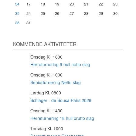
34
17
18
19
20
21
22
23
35
24
25
26
27
28
29
30
36
31
KOMMENDE AKTIVITETER
Onsdag Kl. 1600
12
AUG
Herreturnering 9 hull netto slag
Onsdag Kl. 1000
12
AUG
Seniorturnering Netto slag
Lørdag Kl. 0800
15
AUG
Schiager - de Sousa Pairs 2026
Onsdag Kl. 1430
19
AUG
Herreturnering 18 hull brutto slag
Torsdag Kl. 1000
20
AUG