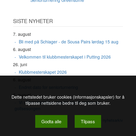
Seniorturnering Greensome
SISTE NYHETER
7. august
Bli med på Schiager - de Sousa Pairs lørdag 15 aug
6. august
Velkommen til klubbmesterskapet i Putting 2026
26. juni
Klubbmesterskapet 2026
6. august
Endret dato for seniorturnering
6. august
Dette nettstedet bruker cookies (informasjonskapsler) for å
Vi i Damekomiteen gleder oss til resten av
tilpasse nettsidene bedre til deg som bruker.
golfsesongen
Se nyhetsarkiv
Godta alle
Tilpass