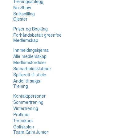
Treningsanlegg
No-Show
Snikspilling
Gjester
Priser og Booking
Forhåndsbetalt greenfee
Medlemskap
Innmeldingskjema
Alle medlemskap
Medlemsfordeler
Samarbeidsklubber
Spillerett til utleie
Andel til salgs
Trening
Kontaktpersoner
Sommertrening
Vintertrening
Protimer
Temakurs
Golfskolen
Team Grini Junior