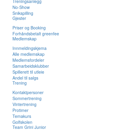
Treningsanlegg
No-Show
Snikspilling
Gjester
Priser og Booking
Forhåndsbetalt greenfee
Medlemskap
Innmeldingskjema
Alle medlemskap
Medlemsfordeler
Samarbeidsklubber
Spillerett til utleie
Andel til salgs
Trening
Kontaktpersoner
Sommertrening
Vintertrening
Protimer
Temakurs
Golfskolen
Team Grini Junior