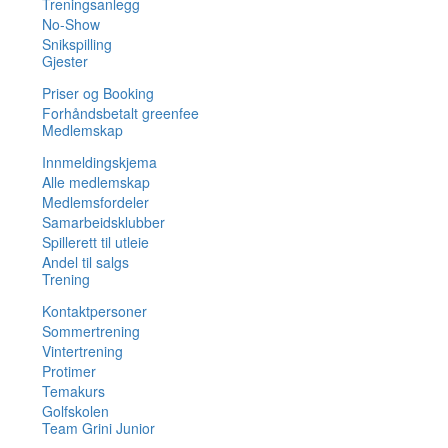
Treningsanlegg
No-Show
Snikspilling
Gjester
Priser og Booking
Forhåndsbetalt greenfee
Medlemskap
Innmeldingskjema
Alle medlemskap
Medlemsfordeler
Samarbeidsklubber
Spillerett til utleie
Andel til salgs
Trening
Kontaktpersoner
Sommertrening
Vintertrening
Protimer
Temakurs
Golfskolen
Team Grini Junior