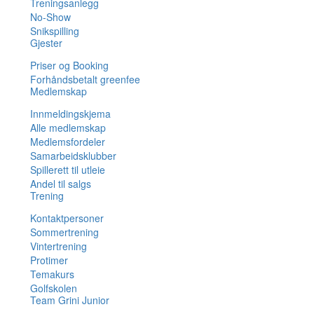
Treningsanlegg
No-Show
Snikspilling
Gjester
Priser og Booking
Forhåndsbetalt greenfee
Medlemskap
Innmeldingskjema
Alle medlemskap
Medlemsfordeler
Samarbeidsklubber
Spillerett til utleie
Andel til salgs
Trening
Kontaktpersoner
Sommertrening
Vintertrening
Protimer
Temakurs
Golfskolen
Team Grini Junior