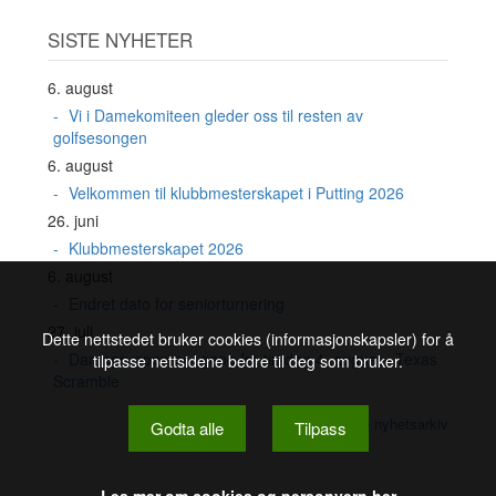
SISTE NYHETER
6. august
Vi i Damekomiteen gleder oss til resten av
golfsesongen
6. august
Velkommen til klubbmesterskapet i Putting 2026
26. juni
Klubbmesterskapet 2026
6. august
Endret dato for seniorturnering
27. juli
Dette nettstedet bruker cookies (informasjonskapsler) for å
Damegruppen er i gang fra tirsdag 4. august - Texas
tilpasse nettsidene bedre til deg som bruker.
Scramble
Se nyhetsarkiv
Godta alle
Tilpass