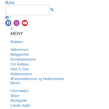
Søk
X
MENY
Klubben
Velkommen
Beliggenhet
Kontaktpersoner
Om klubben
Hole in One
Klubbmestere
Æresmedlemmer og Hedersmerke
Banen
Informasjon
Slope
Baneguide
Lokale regler