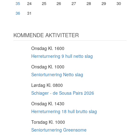
35
24
25
26
27
28
29
30
36
31
KOMMENDE AKTIVITETER
Onsdag Kl. 1600
12
AUG
Herreturnering 9 hull netto slag
Onsdag Kl. 1000
12
AUG
Seniorturnering Netto slag
Lørdag Kl. 0800
15
AUG
Schiager - de Sousa Pairs 2026
Onsdag Kl. 1430
19
AUG
Herreturnering 18 hull brutto slag
Torsdag Kl. 1000
20
AUG
Seniorturnering Greensome