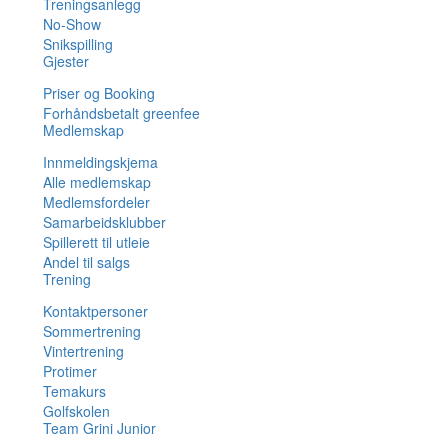
Treningsanlegg
No-Show
Snikspilling
Gjester
Priser og Booking
Forhåndsbetalt greenfee
Medlemskap
Innmeldingskjema
Alle medlemskap
Medlemsfordeler
Samarbeidsklubber
Spillerett til utleie
Andel til salgs
Trening
Kontaktpersoner
Sommertrening
Vintertrening
Protimer
Temakurs
Golfskolen
Team Grini Junior