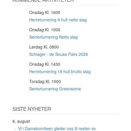
Onsdag Kl. 1600
12
AUG
Herreturnering 9 hull netto slag
Onsdag Kl. 1000
12
AUG
Seniorturnering Netto slag
Lørdag Kl. 0800
15
AUG
Schiager - de Sousa Pairs 2026
Onsdag Kl. 1430
19
AUG
Herreturnering 18 hull brutto slag
Torsdag Kl. 1000
20
AUG
Seniorturnering Greensome
SISTE NYHETER
6. august
Vi i Damekomiteen gleder oss til resten av