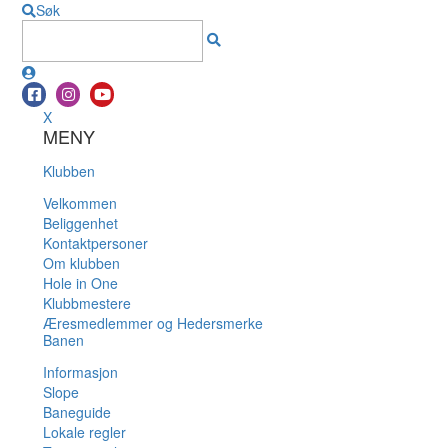
Søk
X
MENY
Klubben
Velkommen
Beliggenhet
Kontaktpersoner
Om klubben
Hole in One
Klubbmestere
Æresmedlemmer og Hedersmerke
Banen
Informasjon
Slope
Baneguide
Lokale regler