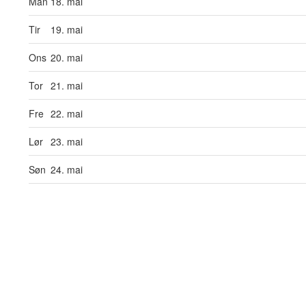
Man
18. mai
Tir
19. mai
Ons
20. mai
Tor
21. mai
Fre
22. mai
Lør
23. mai
Søn
24. mai