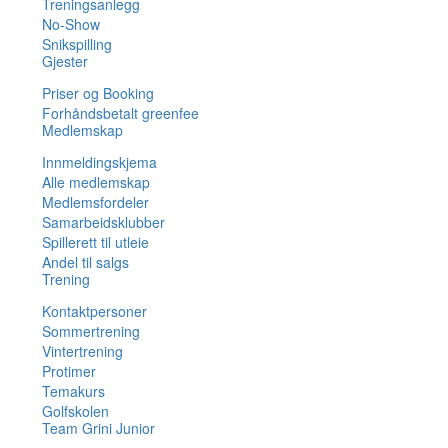
Treningsanlegg
No-Show
Snikspilling
Gjester
Priser og Booking
Forhåndsbetalt greenfee
Medlemskap
Innmeldingskjema
Alle medlemskap
Medlemsfordeler
Samarbeidsklubber
Spillerett til utleie
Andel til salgs
Trening
Kontaktpersoner
Sommertrening
Vintertrening
Protimer
Temakurs
Golfskolen
Team Grini Junior