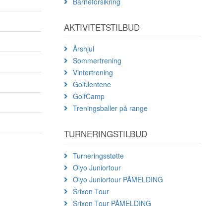
Barneforsikring
AKTIVITETSTILBUD
Årshjul
Sommertrening
Vintertrening
GolfJentene
GolfCamp
Treningsballer på range
TURNERINGSTILBUD
Turneringsstøtte
Olyo Juniortour
Olyo Juniortour PÅMELDING
Srixon Tour
Srixon Tour PÅMELDING