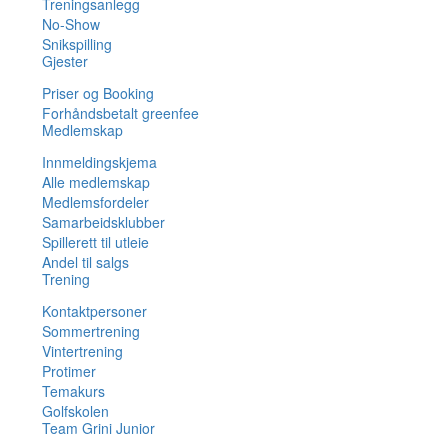
Treningsanlegg
No-Show
Snikspilling
Gjester
Priser og Booking
Forhåndsbetalt greenfee
Medlemskap
Innmeldingskjema
Alle medlemskap
Medlemsfordeler
Samarbeidsklubber
Spillerett til utleie
Andel til salgs
Trening
Kontaktpersoner
Sommertrening
Vintertrening
Protimer
Temakurs
Golfskolen
Team Grini Junior