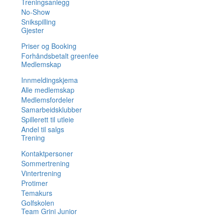
Treningsanlegg
No-Show
Snikspilling
Gjester
Priser og Booking
Forhåndsbetalt greenfee
Medlemskap
Innmeldingskjema
Alle medlemskap
Medlemsfordeler
Samarbeidsklubber
Spillerett til utleie
Andel til salgs
Trening
Kontaktpersoner
Sommertrening
Vintertrening
Protimer
Temakurs
Golfskolen
Team Grini Junior