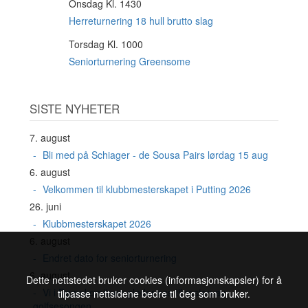
Onsdag Kl. 1430
19
AUG
Herreturnering 18 hull brutto slag
Torsdag Kl. 1000
20
AUG
Seniorturnering Greensome
SISTE NYHETER
7. august
Bli med på Schiager - de Sousa Pairs lørdag 15 aug
6. august
Velkommen til klubbmesterskapet i Putting 2026
26. juni
Klubbmesterskapet 2026
6. august
Endret dato for seniorturnering
6. august
Dette nettstedet bruker cookies (informasjonskapsler) for å
Vi i Damekomiteen gleder oss til resten av
tilpasse nettsidene bedre til deg som bruker.
golfsesongen