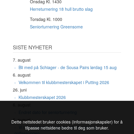
Onsdag Kl. 1430
19
AUG
Herreturnering 18 hull brutto slag
Torsdag Kl. 1000
20
AUG
Seniorturnering Greensome
SISTE NYHETER
7. august
Bli med på Schiager - de Sousa Pairs lørdag 15 aug
6. august
Velkommen til klubbmesterskapet i Putting 2026
26. juni
Klubbmesterskapet 2026
6. august
Endret dato for seniorturnering
6. august
Dette nettstedet bruker cookies (informasjonskapsler) for å
Vi i Damekomiteen gleder oss til resten av
tilpasse nettsidene bedre til deg som bruker.
golfsesongen