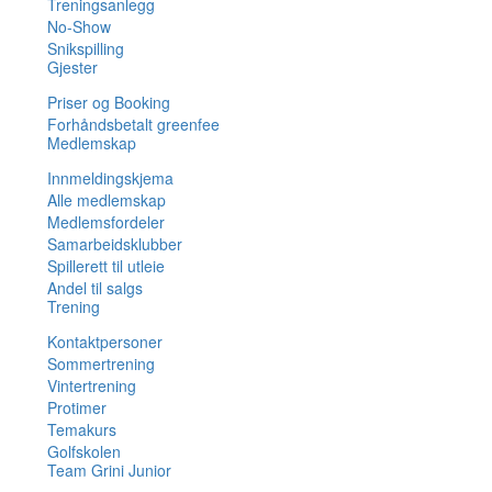
Treningsanlegg
No-Show
Snikspilling
Gjester
Priser og Booking
Forhåndsbetalt greenfee
Medlemskap
Innmeldingskjema
Alle medlemskap
Medlemsfordeler
Samarbeidsklubber
Spillerett til utleie
Andel til salgs
Trening
Kontaktpersoner
Sommertrening
Vintertrening
Protimer
Temakurs
Golfskolen
Team Grini Junior