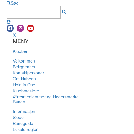
Søk
X
MENY
Klubben
Velkommen
Beliggenhet
Kontaktpersoner
Om klubben
Hole in One
Klubbmestere
Æresmedlemmer og Hedersmerke
Banen
Informasjon
Slope
Baneguide
Lokale regler