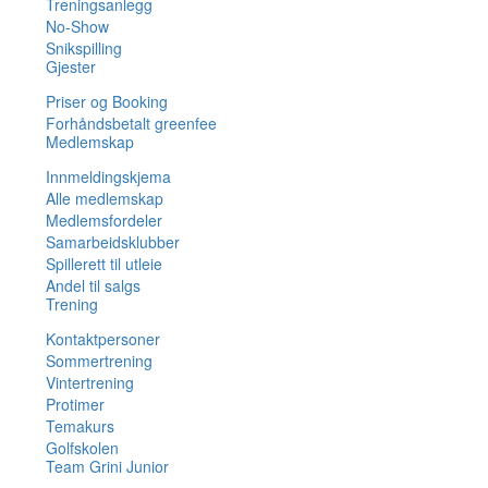
Treningsanlegg
No-Show
Snikspilling
Gjester
Priser og Booking
Forhåndsbetalt greenfee
Medlemskap
Innmeldingskjema
Alle medlemskap
Medlemsfordeler
Samarbeidsklubber
Spillerett til utleie
Andel til salgs
Trening
Kontaktpersoner
Sommertrening
Vintertrening
Protimer
Temakurs
Golfskolen
Team Grini Junior