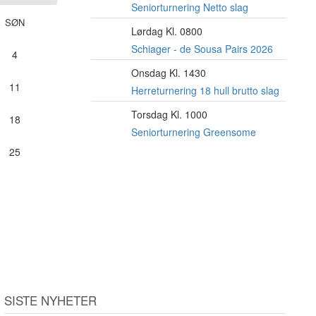
AUG
Seniorturnering Netto slag
SØN
Lørdag Kl. 0800
15
AUG
Schiager - de Sousa Pairs 2026
4
Onsdag Kl. 1430
19
11
AUG
Herreturnering 18 hull brutto slag
Torsdag Kl. 1000
20
18
AUG
Seniorturnering Greensome
25
SISTE NYHETER