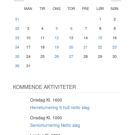
MAN
TIR
ONS
TOR
FRE
LØR
SØN
31
1
2
32
3
4
5
6
7
8
9
33
10
11
12
13
14
15
16
34
17
18
19
20
21
22
23
35
24
25
26
27
28
29
30
36
31
KOMMENDE AKTIVITETER
Onsdag Kl. 1600
12
AUG
Herreturnering 9 hull netto slag
Onsdag Kl. 1000
12
AUG
Seniorturnering Netto slag