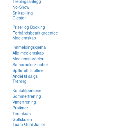
Treningsanlegg
No-Show
Snikspilling
Gjester
Priser og Booking
Forhåndsbetalt greenfee
Medlemskap
Innmeldingskjema
Alle medlemskap
Medlemsfordeler
Samarbeidsklubber
Spillerett til utleie
Andel til salgs
Trening
Kontaktpersoner
Sommertrening
Vintertrening
Protimer
Temakurs
Golfskolen
Team Grini Junior