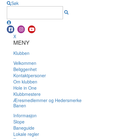
Søk
X
MENY
Klubben
Velkommen
Beliggenhet
Kontaktpersoner
Om klubben
Hole in One
Klubbmestere
Æresmedlemmer og Hedersmerke
Banen
Informasjon
Slope
Baneguide
Lokale regler