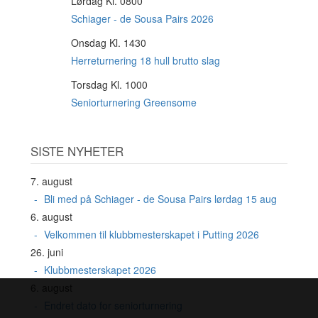
Lørdag Kl. 0800
15
AUG
Schiager - de Sousa Pairs 2026
Onsdag Kl. 1430
19
AUG
Herreturnering 18 hull brutto slag
Torsdag Kl. 1000
20
AUG
Seniorturnering Greensome
SISTE NYHETER
7. august
Bli med på Schiager - de Sousa Pairs lørdag 15 aug
6. august
Velkommen til klubbmesterskapet i Putting 2026
26. juni
Klubbmesterskapet 2026
6. august
Endret dato for seniorturnering