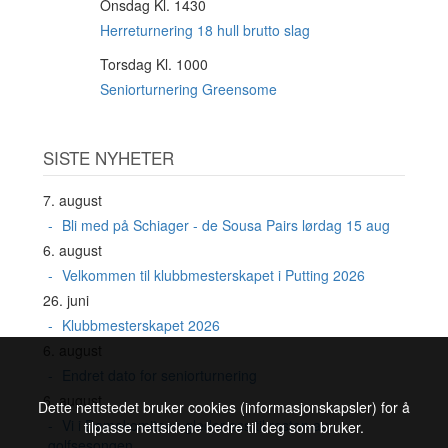
Onsdag Kl. 1430
19
AUG
Herreturnering 18 hull brutto slag
Torsdag Kl. 1000
20
AUG
Seniorturnering Greensome
SISTE NYHETER
7. august
Bli med på Schiager - de Sousa Pairs lørdag 15 aug
6. august
Velkommen til klubbmesterskapet i Putting 2026
26. juni
Klubbmesterskapet 2026
6. august
Endret dato for seniorturnering
6. august
Dette nettstedet bruker cookies (informasjonskapsler) for å
Vi i Damekomiteen gleder oss til resten av
tilpasse nettsidene bedre til deg som bruker.
golfsesongen