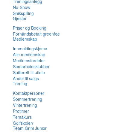
Treningsanlegg
No-Show
Snikspilling
Gjester
Priser og Booking
Forhåndsbetalt greenfee
Medlemskap
Innmeldingskjema
Alle medlemskap
Medlemsfordeler
Samarbeidsklubber
Spillerett til utleie
Andel til salgs
Trening
Kontaktpersoner
Sommertrening
Vintertrening
Protimer
Temakurs
Golfskolen
Team Grini Junior