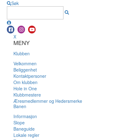
Søk
X
MENY
Klubben
Velkommen
Beliggenhet
Kontaktpersoner
Om klubben
Hole in One
Klubbmestere
Æresmedlemmer og Hedersmerke
Banen
Informasjon
Slope
Baneguide
Lokale regler