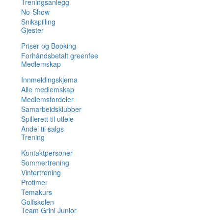
Treningsanlegg
No-Show
Snikspilling
Gjester
Priser og Booking
Forhåndsbetalt greenfee
Medlemskap
Innmeldingskjema
Alle medlemskap
Medlemsfordeler
Samarbeidsklubber
Spillerett til utleie
Andel til salgs
Trening
Kontaktpersoner
Sommertrening
Vintertrening
Protimer
Temakurs
Golfskolen
Team Grini Junior