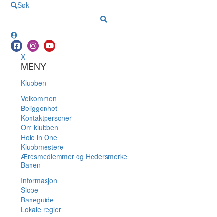
Søk
X
MENY
Klubben
Velkommen
Beliggenhet
Kontaktpersoner
Om klubben
Hole in One
Klubbmestere
Æresmedlemmer og Hedersmerke
Banen
Informasjon
Slope
Baneguide
Lokale regler