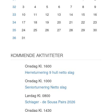
32
3
4
5
6
7
8
9
33
10
11
12
13
14
15
16
34
17
18
19
20
21
22
23
35
24
25
26
27
28
29
30
36
31
KOMMENDE AKTIVITETER
Onsdag Kl. 1600
12
AUG
Herreturnering 9 hull netto slag
Onsdag Kl. 1000
12
AUG
Seniorturnering Netto slag
Lørdag Kl. 0800
15
AUG
Schiager - de Sousa Pairs 2026
Onsdag Kl. 1430
19