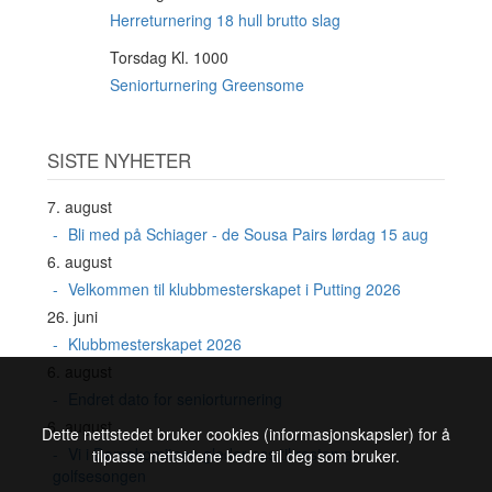
AUG
Herreturnering 18 hull brutto slag
Torsdag Kl. 1000
20
AUG
Seniorturnering Greensome
SISTE NYHETER
7. august
Bli med på Schiager - de Sousa Pairs lørdag 15 aug
6. august
Velkommen til klubbmesterskapet i Putting 2026
26. juni
Klubbmesterskapet 2026
6. august
Endret dato for seniorturnering
6. august
Dette nettstedet bruker cookies (informasjonskapsler) for å
Vi i Damekomiteen gleder oss til resten av
tilpasse nettsidene bedre til deg som bruker.
golfsesongen