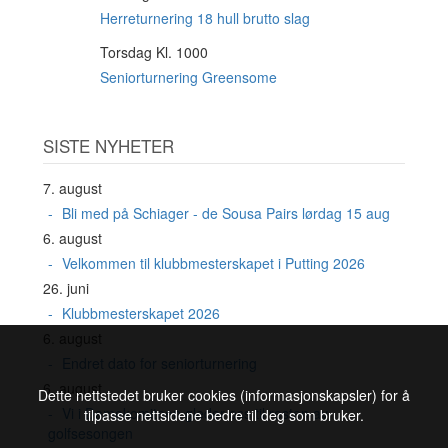
AUG
Herreturnering 18 hull brutto slag
Torsdag Kl. 1000
20
AUG
Seniorturnering Greensome
SISTE NYHETER
7. august
Bli med på Schiager - de Sousa Pairs lørdag 15 aug
6. august
Velkommen til klubbmesterskapet i Putting 2026
26. juni
Klubbmesterskapet 2026
6. august
Endret dato for seniorturnering
6. august
Dette nettstedet bruker cookies (informasjonskapsler) for å
Vi i Damekomiteen gleder oss til resten av
tilpasse nettsidene bedre til deg som bruker.
golfsesongen