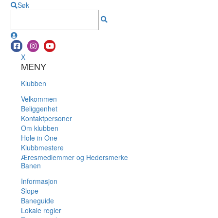
Søk
X
MENY
Klubben
Velkommen
Beliggenhet
Kontaktpersoner
Om klubben
Hole in One
Klubbmestere
Æresmedlemmer og Hedersmerke
Banen
Informasjon
Slope
Baneguide
Lokale regler