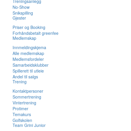
Treningsanlegg
No-Show
Snikspilling
Gjester
Priser og Booking
Forhåndsbetalt greenfee
Medlemskap
Innmeldingskjema
Alle medlemskap
Medlemsfordeler
Samarbeidsklubber
Spillerett til utleie
Andel til salgs
Trening
Kontaktpersoner
Sommertrening
Vintertrening
Protimer
Temakurs
Golfskolen
Team Grini Junior