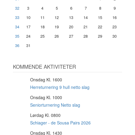
32
3
4
5
6
7
8
9
33
10
11
12
13
14
15
16
34
17
18
19
20
21
22
23
35
24
25
26
27
28
29
30
36
31
KOMMENDE AKTIVITETER
Onsdag Kl. 1600
12
AUG
Herreturnering 9 hull netto slag
Onsdag Kl. 1000
12
AUG
Seniorturnering Netto slag
Lørdag Kl. 0800
15
AUG
Schiager - de Sousa Pairs 2026
Onsdag Kl. 1430
19