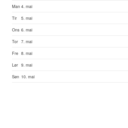
Man
4. mai
Tir
5. mai
Ons
6. mai
Tor
7. mai
Fre
8. mai
Lør
9. mai
Søn
10. mai