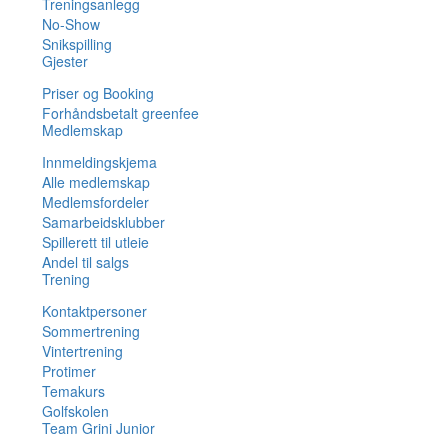
Treningsanlegg
No-Show
Snikspilling
Gjester
Priser og Booking
Forhåndsbetalt greenfee
Medlemskap
Innmeldingskjema
Alle medlemskap
Medlemsfordeler
Samarbeidsklubber
Spillerett til utleie
Andel til salgs
Trening
Kontaktpersoner
Sommertrening
Vintertrening
Protimer
Temakurs
Golfskolen
Team Grini Junior