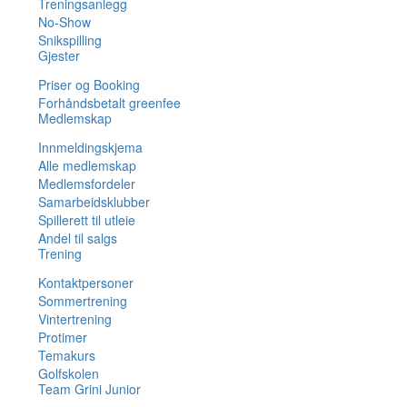
Treningsanlegg
No-Show
Snikspilling
Gjester
Priser og Booking
Forhåndsbetalt greenfee
Medlemskap
Innmeldingskjema
Alle medlemskap
Medlemsfordeler
Samarbeidsklubber
Spillerett til utleie
Andel til salgs
Trening
Kontaktpersoner
Sommertrening
Vintertrening
Protimer
Temakurs
Golfskolen
Team Grini Junior