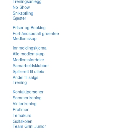
Treningsanlegg
No-Show
Snikspilling
Gjester
Priser og Booking
Forhåndsbetalt greenfee
Medlemskap
Innmeldingskjema
Alle medlemskap
Medlemsfordeler
Samarbeidsklubber
Spillerett til utleie
Andel til salgs
Trening
Kontaktpersoner
Sommertrening
Vintertrening
Protimer
Temakurs
Golfskolen
Team Grini Junior