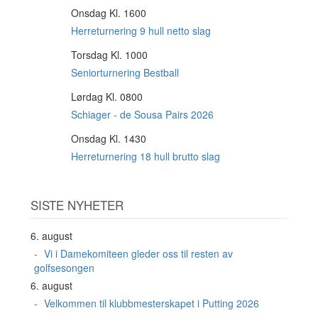
Onsdag Kl. 1600
12
AUG
Herreturnering 9 hull netto slag
Torsdag Kl. 1000
13
AUG
Seniorturnering Bestball
Lørdag Kl. 0800
15
AUG
Schiager - de Sousa Pairs 2026
Onsdag Kl. 1430
19
AUG
Herreturnering 18 hull brutto slag
SISTE NYHETER
6. august
Vi i Damekomiteen gleder oss til resten av
golfsesongen
6. august
Velkommen til klubbmesterskapet i Putting 2026