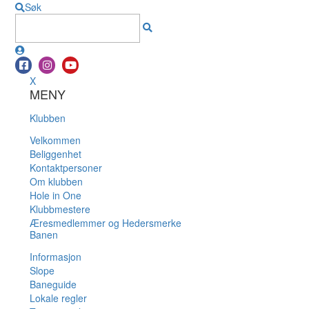
Søk
X
MENY
Klubben
Velkommen
Beliggenhet
Kontaktpersoner
Om klubben
Hole in One
Klubbmestere
Æresmedlemmer og Hedersmerke
Banen
Informasjon
Slope
Baneguide
Lokale regler