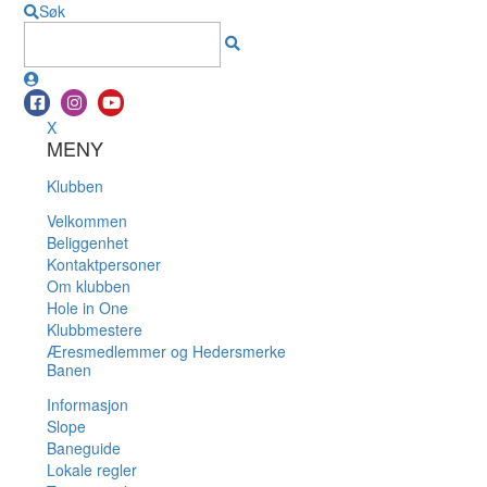
Søk
X
MENY
Klubben
Velkommen
Beliggenhet
Kontaktpersoner
Om klubben
Hole in One
Klubbmestere
Æresmedlemmer og Hedersmerke
Banen
Informasjon
Slope
Baneguide
Lokale regler