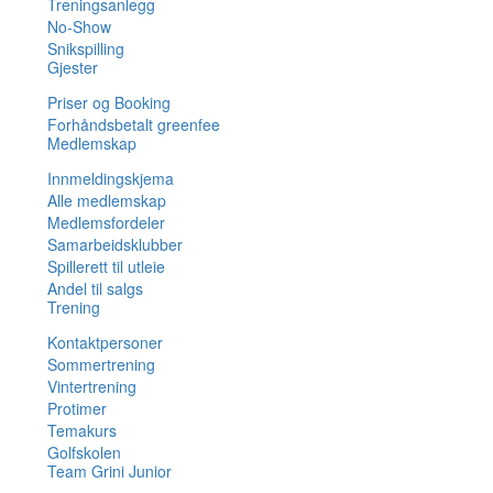
Treningsanlegg
No-Show
Snikspilling
Gjester
Priser og Booking
Forhåndsbetalt greenfee
Medlemskap
Innmeldingskjema
Alle medlemskap
Medlemsfordeler
Samarbeidsklubber
Spillerett til utleie
Andel til salgs
Trening
Kontaktpersoner
Sommertrening
Vintertrening
Protimer
Temakurs
Golfskolen
Team Grini Junior