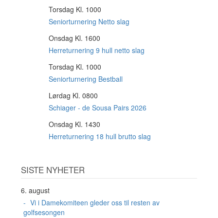
Torsdag Kl. 1000
6
AUG
Seniorturnering Netto slag
Onsdag Kl. 1600
12
AUG
Herreturnering 9 hull netto slag
Torsdag Kl. 1000
13
AUG
Seniorturnering Bestball
Lørdag Kl. 0800
15
AUG
Schiager - de Sousa Pairs 2026
Onsdag Kl. 1430
19
AUG
Herreturnering 18 hull brutto slag
SISTE NYHETER
6. august
Vi i Damekomiteen gleder oss til resten av
golfsesongen