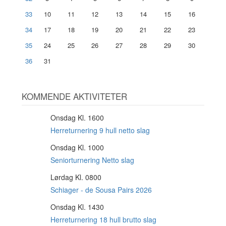
33
10
11
12
13
14
15
16
34
17
18
19
20
21
22
23
35
24
25
26
27
28
29
30
36
31
KOMMENDE AKTIVITETER
Onsdag Kl. 1600
12
AUG
Herreturnering 9 hull netto slag
Onsdag Kl. 1000
12
AUG
Seniorturnering Netto slag
Lørdag Kl. 0800
15
AUG
Schiager - de Sousa Pairs 2026
Onsdag Kl. 1430
19
AUG
Herreturnering 18 hull brutto slag