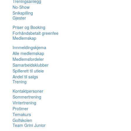
Treningsanlegg
No-Show
Snikspilling
Gjester
Priser og Booking
Forhåndsbetalt greenfee
Medlemskap
Innmeldingskjema
Alle medlemskap
Medlemsfordeler
Samarbeidsklubber
Spillerett til utleie
Andel til salgs
Trening
Kontaktpersoner
Sommertrening
Vintertrening
Protimer
Temakurs
Golfskolen
Team Grini Junior