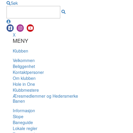
Søk
X
MENY
Klubben
Velkommen
Beliggenhet
Kontaktpersoner
Om klubben
Hole in One
Klubbmestere
Æresmedlemmer og Hedersmerke
Banen
Informasjon
Slope
Baneguide
Lokale regler