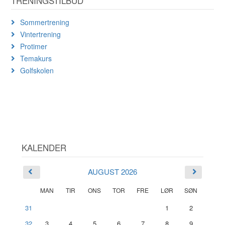
TRENINGSTILBUD
Sommertrening
Vintertrening
Protimer
Temakurs
Golfskolen
KALENDER
AUGUST 2026
MAN
TIR
ONS
TOR
FRE
LØR
SØN
31
1
2
32
3
4
5
6
7
8
9