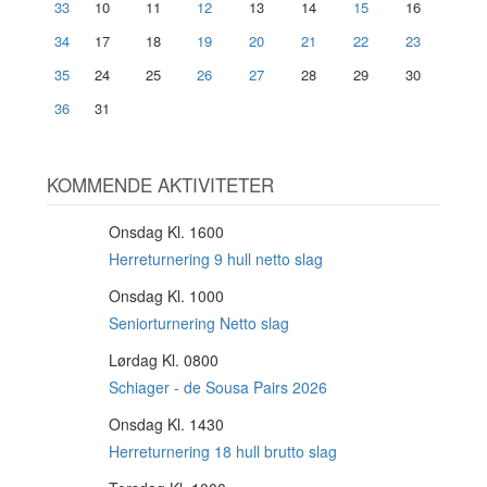
33
10
11
12
13
14
15
16
34
17
18
19
20
21
22
23
35
24
25
26
27
28
29
30
36
31
KOMMENDE AKTIVITETER
Onsdag Kl. 1600
12
AUG
Herreturnering 9 hull netto slag
Onsdag Kl. 1000
12
AUG
Seniorturnering Netto slag
Lørdag Kl. 0800
15
AUG
Schiager - de Sousa Pairs 2026
Onsdag Kl. 1430
19
AUG
Herreturnering 18 hull brutto slag