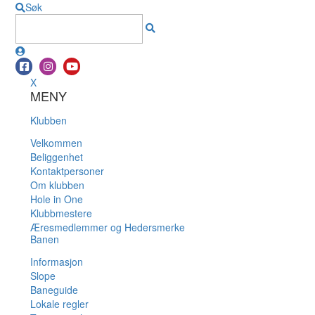
Søk
X
MENY
Klubben
Velkommen
Beliggenhet
Kontaktpersoner
Om klubben
Hole in One
Klubbmestere
Æresmedlemmer og Hedersmerke
Banen
Informasjon
Slope
Baneguide
Lokale regler