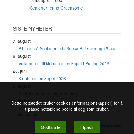
Torsdag Kl. 1000
20
AUG
Seniorturnering Greensome
SISTE NYHETER
7. august
Bli med på Schiager - de Sousa Pairs lørdag 15 aug
6. august
Velkommen til klubbmesterskapet i Putting 2026
26. juni
Klubbmesterskapet 2026
6. august
Endret dato for seniorturnering
6. august
Dette nettstedet bruker cookies (informasjonskapsler) for å
Vi i Damekomiteen gleder oss til resten av
tilpasse nettsidene bedre til deg som bruker.
golfsesongen
Se nyhetsarkiv
Godta alle
Tilpass