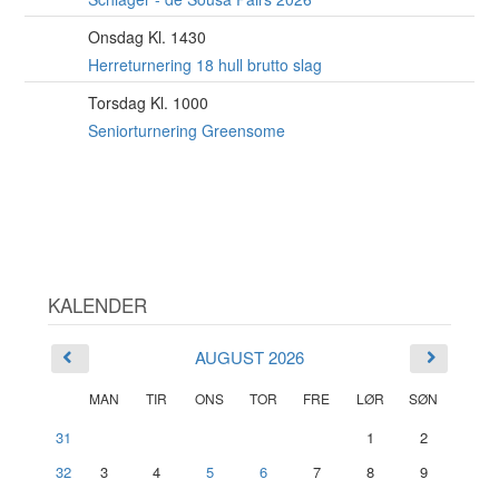
Onsdag Kl. 1430
19
AUG
Herreturnering 18 hull brutto slag
Torsdag Kl. 1000
20
AUG
Seniorturnering Greensome
KALENDER
AUGUST 2026
MAN
TIR
ONS
TOR
FRE
LØR
SØN
31
1
2
32
3
4
5
6
7
8
9