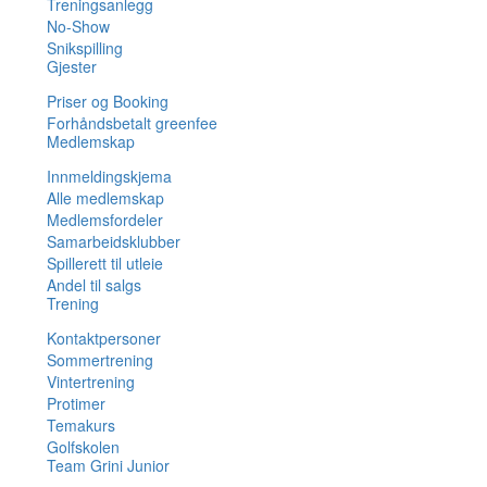
Treningsanlegg
No-Show
Snikspilling
Gjester
Priser og Booking
Forhåndsbetalt greenfee
Medlemskap
Innmeldingskjema
Alle medlemskap
Medlemsfordeler
Samarbeidsklubber
Spillerett til utleie
Andel til salgs
Trening
Kontaktpersoner
Sommertrening
Vintertrening
Protimer
Temakurs
Golfskolen
Team Grini Junior