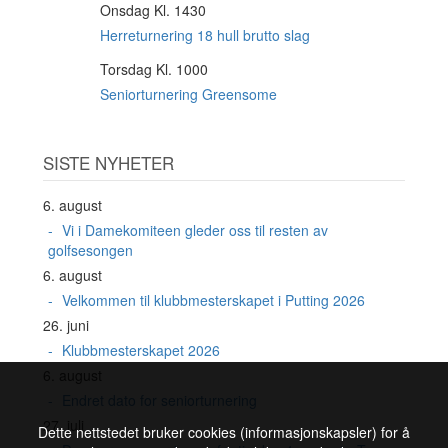
Onsdag Kl. 1430
19
AUG
Herreturnering 18 hull brutto slag
Torsdag Kl. 1000
20
AUG
Seniorturnering Greensome
SISTE NYHETER
6. august
Vi i Damekomiteen gleder oss til resten av
golfsesongen
6. august
Velkommen til klubbmesterskapet i Putting 2026
26. juni
Klubbmesterskapet 2026
6. august
Endret dato for seniorturnering
27. juli
Dette nettstedet bruker cookies (informasjonskapsler) for å