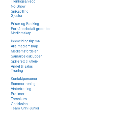
Treningsanlegg
No-Show
Snikspilling
Gjester
Priser og Booking
Forhåndsbetalt greenfee
Medlemskap
Innmeldingskjema
Alle medlemskap
Medlemsfordeler
Samarbeidsklubber
Spillerett til utleie
Andel til salgs
Trening
Kontaktpersoner
Sommertrening
Vintertrening
Protimer
Temakurs
Golfskolen
Team Grini Junior