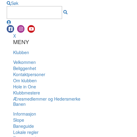
Søk
X
MENY
Klubben
Velkommen
Beliggenhet
Kontaktpersoner
Om klubben
Hole in One
Klubbmestere
Æresmedlemmer og Hedersmerke
Banen
Informasjon
Slope
Baneguide
Lokale regler