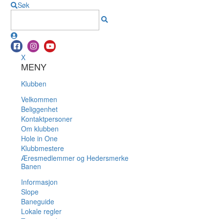
Søk
X
MENY
Klubben
Velkommen
Beliggenhet
Kontaktpersoner
Om klubben
Hole in One
Klubbmestere
Æresmedlemmer og Hedersmerke
Banen
Informasjon
Slope
Baneguide
Lokale regler