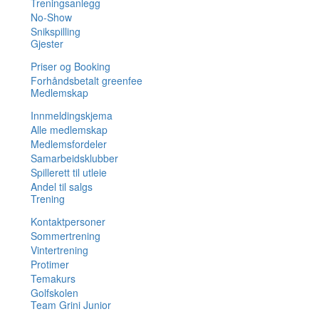
Treningsanlegg
No-Show
Snikspilling
Gjester
Priser og Booking
Forhåndsbetalt greenfee
Medlemskap
Innmeldingskjema
Alle medlemskap
Medlemsfordeler
Samarbeidsklubber
Spillerett til utleie
Andel til salgs
Trening
Kontaktpersoner
Sommertrening
Vintertrening
Protimer
Temakurs
Golfskolen
Team Grini Junior