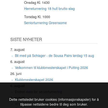
Onsdag Kl. 1430
19
AUG
Herreturnering 18 hull brutto slag
Torsdag Kl. 1000
20
AUG
Seniorturnering Greensome
SISTE NYHETER
7. august
Bli med på Schiager - de Sousa Pairs lørdag 15 aug
6. august
Velkommen til klubbmesterskapet i Putting 2026
26. juni
Klubbmesterskapet 2026
6. august
Endret dato for seniorturnering
6. august
Dette nettstedet bruker cookies (informasjonskapsler) for å
Vi i Damekomiteen gleder oss til resten av
tilpasse nettsidene bedre til deg som bruker.