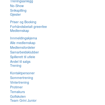
Treningsanlegg
No-Show
Snikspilling
Gjester
Priser og Booking
Forhåndsbetalt greenfee
Medlemskap
Innmeldingskjema
Alle medlemskap
Medlemsfordeler
Samarbeidsklubber
Spillerett til utleie
Andel til salgs
Trening
Kontaktpersoner
Sommertrening
Vintertrening
Protimer
Temakurs
Golfskolen
Team Grini Junior