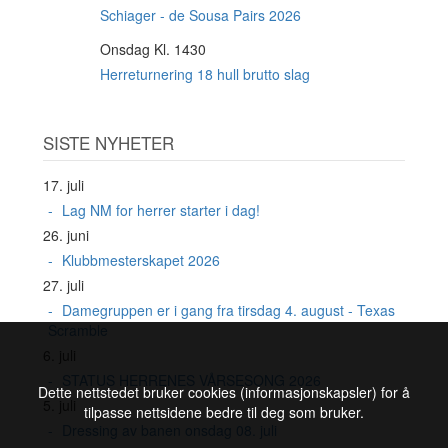
AUG
Schiager - de Sousa Pairs 2026
Onsdag Kl. 1430
19
AUG
Herreturnering 18 hull brutto slag
SISTE NYHETER
17. juli
Lag NM for herrer starter i dag!
26. juni
Klubbmesterskapet 2026
27. juli
Damegruppen er i gang fra tirsdag 4. august - Texas
Scramble
6. juli
STATUS HERRENES VÅRSESONG 2026
Dette nettstedet bruker cookies (informasjonskapsler) for å
5. juli
tilpasse nettsidene bedre til deg som bruker.
Dressing av banen onsdag 08. juli