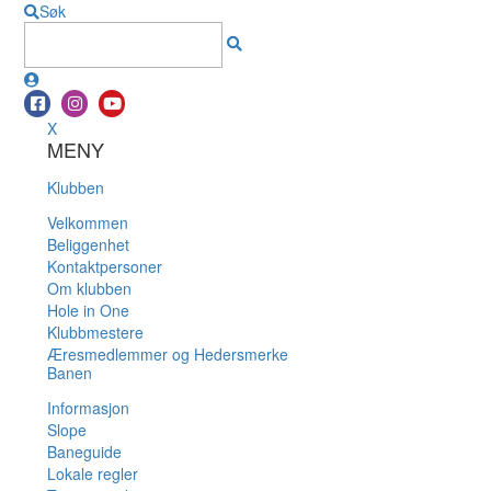
Søk
X
MENY
Klubben
Velkommen
Beliggenhet
Kontaktpersoner
Om klubben
Hole in One
Klubbmestere
Æresmedlemmer og Hedersmerke
Banen
Informasjon
Slope
Baneguide
Lokale regler