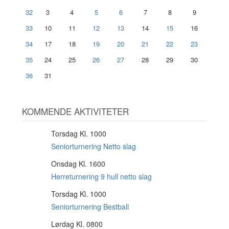
32
3
4
5
6
7
8
9
33
10
11
12
13
14
15
16
34
17
18
19
20
21
22
23
35
24
25
26
27
28
29
30
36
31
KOMMENDE AKTIVITETER
Torsdag Kl. 1000
6
AUG
Seniorturnering Netto slag
Onsdag Kl. 1600
12
AUG
Herreturnering 9 hull netto slag
Torsdag Kl. 1000
13
AUG
Seniorturnering Bestball
Lørdag Kl. 0800
15