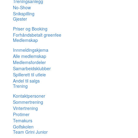
Treningsanlegg
No-Show
Snikspilling
Gjester
Priser og Booking
Forhåndsbetalt greenfee
Medlemskap
Innmeldingskjema
Alle medlemskap
Medlemsfordeler
Samarbeidsklubber
Spillerett til utleie
Andel til salgs
Trening
Kontaktpersoner
Sommertrening
Vintertrening
Protimer
Temakurs
Golfskolen
Team Grini Junior