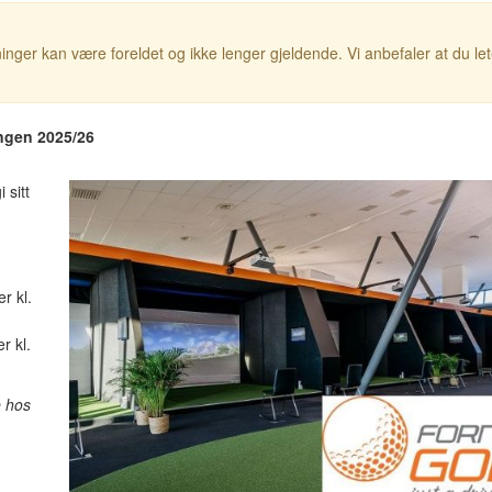
inger kan være foreldet og ikke lenger gjeldende. Vi anbefaler at du le
ngen 2025/26
 sitt
r kl.
r kl.
e hos