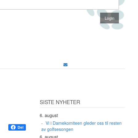
SISTE NYHETER
6. august
Vi i Damekomiteen gleder oss til resten
Del
av golfsesongen
6. august