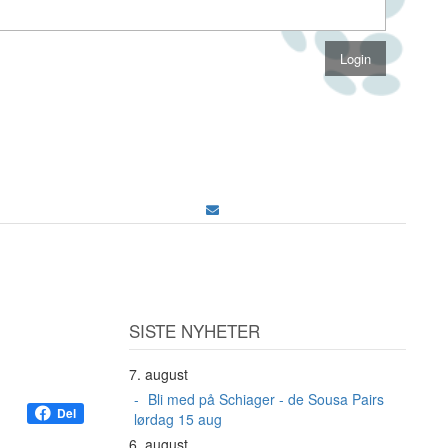
SISTE NYHETER
7. august
Bli med på Schiager - de Sousa Pairs
Del
lørdag 15 aug
6. august