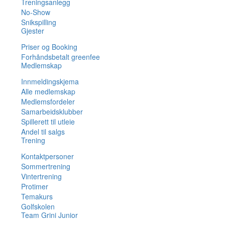
Treningsanlegg
No-Show
Snikspilling
Gjester
Priser og Booking
Forhåndsbetalt greenfee
Medlemskap
Innmeldingskjema
Alle medlemskap
Medlemsfordeler
Samarbeidsklubber
Spillerett til utleie
Andel til salgs
Trening
Kontaktpersoner
Sommertrening
Vintertrening
Protimer
Temakurs
Golfskolen
Team Grini Junior