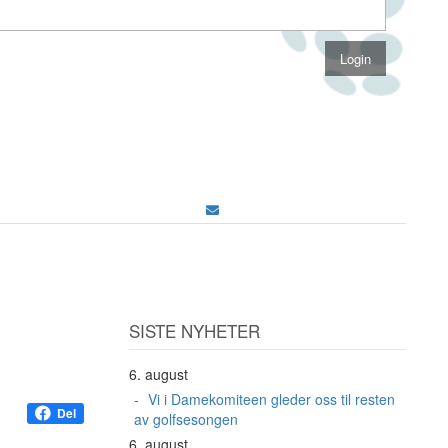
SISTE NYHETER
6. august
Vi i Damekomiteen gleder oss til resten
Del
av golfsesongen
6. august