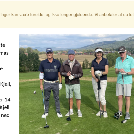
inger kan være foreldet og ikke lenger gjeldende. Vi anbefaler at du le
lte
omas
de
Kjell,
er 14
Kjell
t ned