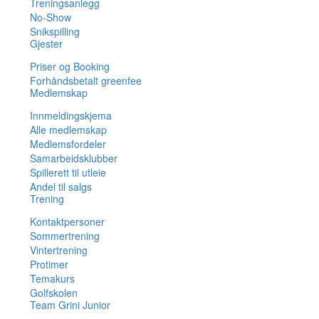
Treningsanlegg
No-Show
Snikspilling
Gjester
Priser og Booking
Forhåndsbetalt greenfee
Medlemskap
Innmeldingskjema
Alle medlemskap
Medlemsfordeler
Samarbeidsklubber
Spillerett til utleie
Andel til salgs
Trening
Kontaktpersoner
Sommertrening
Vintertrening
Protimer
Temakurs
Golfskolen
Team Grini Junior