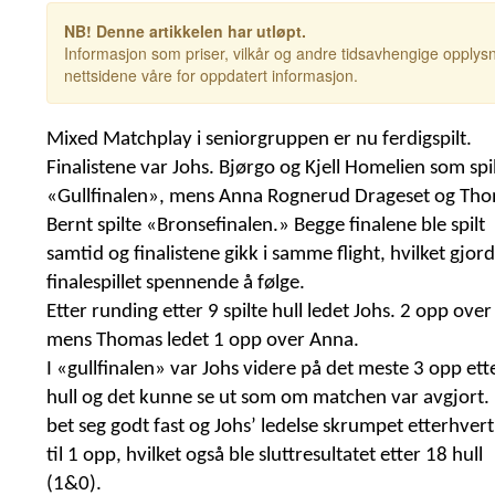
NB! Denne artikkelen har utløpt.
Informasjon som priser, vilkår og andre tidsavhengige opplysn
nettsidene våre for oppdatert informasjon.
Mixed Matchplay i seniorgruppen er nu ferdigspilt.
Finalistene var Johs. Bjørgo og Kjell Homelien som spi
«Gullfinalen», mens Anna Rognerud Drageset og Th
Bernt spilte «Bronsefinalen.» Begge finalene ble spilt
samtid og finalistene gikk i samme flight, hvilket gjor
finalespillet spennende å følge.
Etter runding etter 9 spilte hull ledet Johs. 2 opp over 
mens Thomas ledet 1 opp over Anna.
I «gullfinalen» var Johs videre på det meste 3 opp ett
hull og det kunne se ut som om matchen var avgjort. 
bet seg godt fast og Johs’ ledelse skrumpet etterhver
til 1 opp, hvilket også ble sluttresultatet etter 18 hull
(1&0).