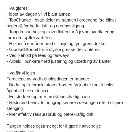
Hva gjøres
I løpet av dagen vil vi blant annet:
- TopChange - bytte deler av sanden i greenene (se bildet
nederst) for bedre luft- og næringstilgang
- Toppdresse hele spilloverflaten for å jevne overflater og
forbedre spillekvaliteten
- Hjelpeså områder med slitasje og tynt gressdekke
- Gjødseltilførsel for å styrke gresset før vinteren
- Vedlikehold på tees og fairways
- Arbeid i bunkere med justering og utbedring av kanter
Hva får vi igjen
Fordelene av vedlikeholdsdagen er mange:
- Bedre spilleforhold utover høsten (vi jobber mot å holde
åpent ut hele oktober)
- En sterkere og mer motstandsdyktig bane
- Redusert behov for inngrep senere i sesongen eller tidligere
stenging
- Mer effektiv ressursbruk og bærekraftig drift
Rangen holdes også stengt for å gjøre nødvendige
sikkerhetstiltak.