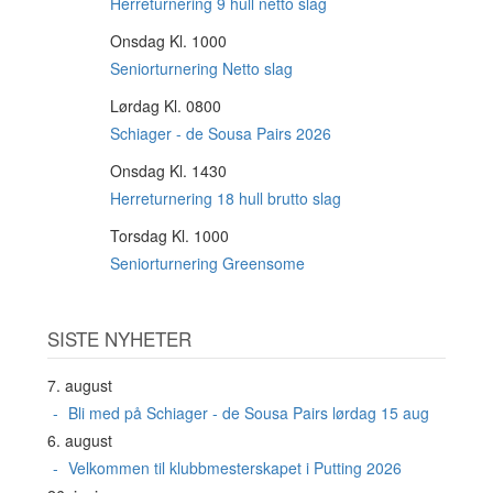
AUG
Herreturnering 9 hull netto slag
Onsdag Kl. 1000
12
AUG
Seniorturnering Netto slag
Lørdag Kl. 0800
15
AUG
Schiager - de Sousa Pairs 2026
Onsdag Kl. 1430
19
AUG
Herreturnering 18 hull brutto slag
Torsdag Kl. 1000
20
AUG
Seniorturnering Greensome
SISTE NYHETER
7. august
Bli med på Schiager - de Sousa Pairs lørdag 15 aug
6. august
Velkommen til klubbmesterskapet i Putting 2026