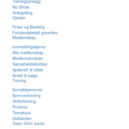
Treningsanlegg
No-Show
Snikspilling
Gjester
Priser og Booking
Forhåndsbetalt greenfee
Medlemskap
Innmeldingskjema
Alle medlemskap
Medlemsfordeler
Samarbeidsklubber
Spillerett til utleie
Andel til salgs
Trening
Kontaktpersoner
Sommertrening
Vintertrening
Protimer
Temakurs
Golfskolen
Team Grini Junior