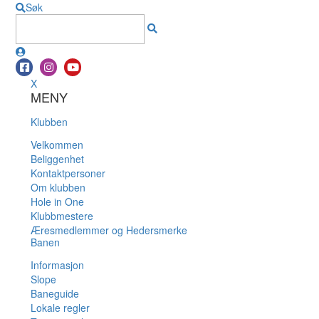
Søk
X
MENY
Klubben
Velkommen
Beliggenhet
Kontaktpersoner
Om klubben
Hole in One
Klubbmestere
Æresmedlemmer og Hedersmerke
Banen
Informasjon
Slope
Baneguide
Lokale regler