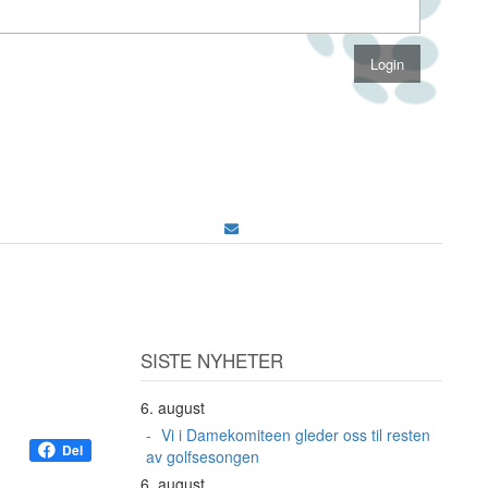
SISTE NYHETER
6. august
Vi i Damekomiteen gleder oss til resten
Del
av golfsesongen
6. august