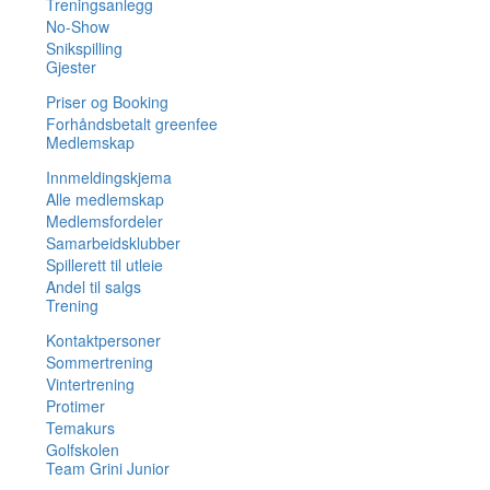
Treningsanlegg
No-Show
Snikspilling
Gjester
Priser og Booking
Forhåndsbetalt greenfee
Medlemskap
Innmeldingskjema
Alle medlemskap
Medlemsfordeler
Samarbeidsklubber
Spillerett til utleie
Andel til salgs
Trening
Kontaktpersoner
Sommertrening
Vintertrening
Protimer
Temakurs
Golfskolen
Team Grini Junior