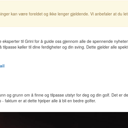
inger kan være foreldet og ikke lenger gjeldende. Vi anbefaler at du le
ksperter til Grini for å guide oss gjennom alle de spennende nyhete
lpasse køller til dine ferdigheter og din sving. Dette gjelder alle spekte
ail
nn og grunn om å finne og tilpasse utstyr for deg og din golf. Det er d
- faktum er at dette hjelper alle å bli en bedre golfer.