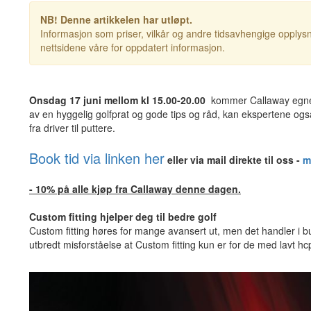
NB! Denne artikkelen har utløpt.
Informasjon som priser, vilkår og andre tidsavhengige opplysn
nettsidene våre for oppdatert informasjon.
Onsdag 17 juni mellom kl 15.00-20.00
kommer Callaway egne e
av en hyggelig golfprat og gode tips og råd, kan ekspertene også ti
fra driver til puttere.
Book tid via linken her
eller via mail direkte til oss -
m
- 10% på alle kjøp fra Callaway denne dagen.
Custom fitting hjelper deg til bedre golf
Custom fitting høres for mange avansert ut, men det handler i bu
utbredt misforståelse at Custom fitting kun er for de med lavt hcp 